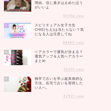
理由。信じ過ぎは止めたほう
がいいよ
50156
view
スピリチュアル女子大生
3
CHIE(ちえ)は当たらない？気
になる人は注意してね
38655
view
ヘアカラーで運気が決まる？
4
運気アップ＆人気ヘアカラー
まとめ
35615
view
独学で占いを学ぶ超具体的な
5
方法。在宅で占いを習得した
い人へ。
32921
view