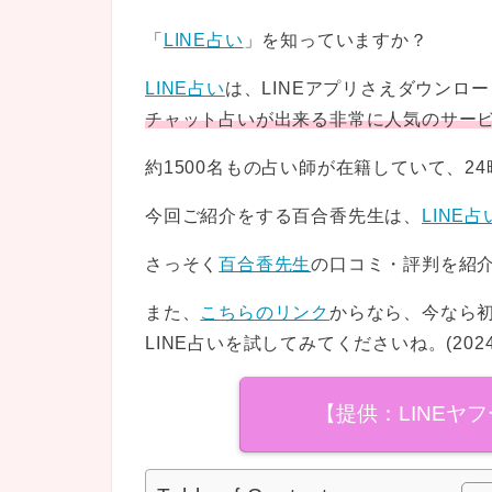
「
LINE占い
」を知っていますか？
LINE占い
は、LINEアプリさえダウンロ
チャット占いが出来る非常に人気のサー
約1500名もの占い師が在籍していて、2
今回ご紹介をする百合香先生は、
LINE占
さっそく
百合香先生
の口コミ・評判を紹介し
また、
こちらのリンク
からなら、今なら初
LINE占いを試してみてくださいね。(202
【提供：LINEヤ