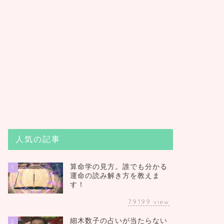
人気の記事
算命学の見方。誰でも分かる
1
運命の読み解き方を教えま
す！
79199
view
細木数子の占いが当たらない
2