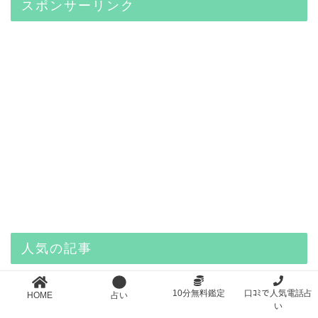
スポンサーリンク
人気の記事
1
算命学の見方。誰でも分かる運命の
10分無料鑑定
口ｺﾐで人気電話占
HOME
占い
読み解き方を教えます！
い