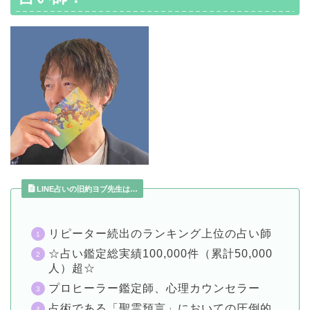
LINE占いの旧約ヨブ先生は…
リピーター続出のランキング上位の占い師
☆占い鑑定総実績100,000件（累計50,000
人）超☆
プロヒーラー鑑定師、心理カウンセラー
占術である「聖霊預言」においての圧倒的