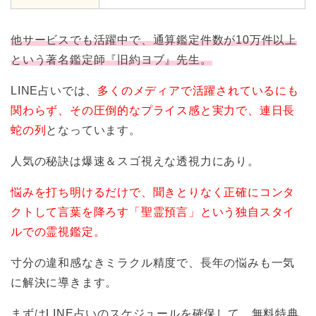
他サービスでも活躍中で、通算鑑定件数が10万件以上
という著名鑑定師『旧約ヨブ』先生。
LINE占いでは、
多くのメディアで活躍されているにも
関わらず、その圧倒的なプライス感と実力で、連日長
蛇の列
となっています。
人気の秘訣は爆速＆スゴ視えな透視力にあり。
悩みを打ち明けるだけで、聞きとりなく正確にコンタ
クトして言葉を降ろす「聖霊預言」という独自スタイ
ルでの霊視鑑定。
寸分の違和感なきミラクル精度で、長年の悩みも一気
に解決に導きます。
まずはLINE占いのスケジュールを確保して、無料特典