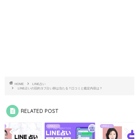
HOME
LINE占い
LINE占いの旧約ヨブ占い師は当たる？口コミと鑑定内容は？
RELATED POST
E占い
LINE占い
LINE占い