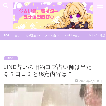
TOP
占い
地域別占い
メール占い
youtube占い
エキサイト電話
LINE占い
LINE占いの旧約ヨブ占い師は当た
る？口コミと鑑定内容は？
2025年2月28日