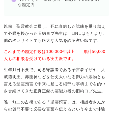
な鑑定力
以前、聖霊教会に属し、死に直結した試練を乗り越え
て心眼を授かった旧約ヨブ先生は、LINEはもとより、
他の占いサイトでも絶大な人気を誇る占い師です。
これまでの鑑定件数は100,000件以上！ 累計50,000
人もの相談を受けている実力派です。
生年月日不要で、司る守護者である予言者イザヤ、大
威徳明王、赤龍神などを仕え大いなる御力の賜物とも
言える聖霊預言で未来に起こる細部な事柄までを的中
させ続けてきた正真正銘の霊能力者の旧約ヨブ先生。
唯一無二の占術である「聖霊預言」は、相談者さんか
らの質問不要で必要な言葉を伝えるという今まで体験