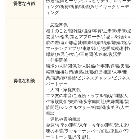
伝達/遠隔ヒーリング/スピリチュアルリーデ
得意な占術
ィング/祈祷/祈願/縁結び/サイキックリーデ
ィング
・恋愛関係
相手のこと/複雑愛/復縁/本質/近未来/未来/過
去世/不倫/対策とアプローチ/片思い/出会い/
歳の差/遠距離恋愛/国際結婚/結婚/離婚/婚活/
マッチングアプリ/連絡/時期/恋愛成就/相性/
縁結び/男心/女心/三角関係/略奪/復活愛
・仕事関係
職場の人間関係/対人関係/仕事運/適職/天職/
転職/面接対策/進路/就職/経営相談/人事/開
業/廃業/夢/目標/ビジネスチャンス/ビジネス
得意な相談
パートナー
・人間・家庭関係
ママ友の本音/ご近所トラブル/嫁姑問題/人
生家族関係/夫婦関係/家庭問題/夫婦問題/親
族問題/シングルマザー/相続関係/美容/人生
相談
・運気や霊的相談
金運/今季の運勢/来年・今年の運勢/近未来/
魂の本質/ラッキーナンバー/前世/来世/パワ
ーストーン選択/引越し