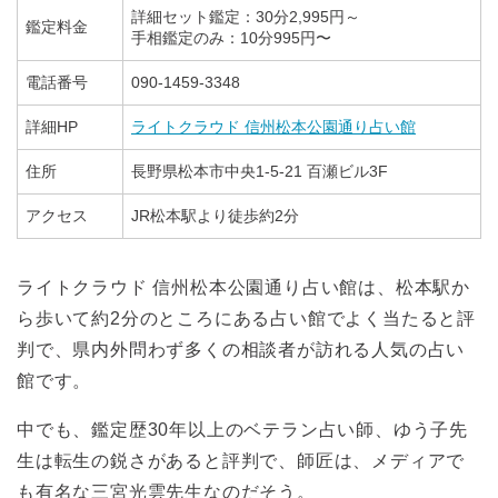
詳細セット鑑定：30分2,995円～
鑑定料金
手相鑑定のみ：10分995円〜
電話番号
090-1459-3348
詳細HP
ライトクラウド 信州松本公園通り占い館
住所
長野県松本市中央1-5-21 百瀬ビル3F
アクセス
JR松本駅より徒歩約2分
ライトクラウド 信州松本公園通り占い館は、松本駅か
ら歩いて約2分のところにある占い館でよく当たると評
判で、県内外問わず多くの相談者が訪れる人気の占い
館です。
中でも、鑑定歴30年以上のベテラン占い師、ゆう子先
生は転生の鋭さがあると評判で、師匠は、メディアで
も有名な三宮光雲先生なのだそう。