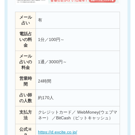
メール
有
占い
電話占
いの料
1分／100円～
金
メール
占いの
1通／3000円～
料金
営業時
24時間
間
占い師
約170人
の人数
支払方
クレジットカード／ WebMoney(ウェブマ
法
ネー） ／BitCash（ビットキャッシュ）
公式Ｈ
https://d.excite.co.jp/
Ｐ