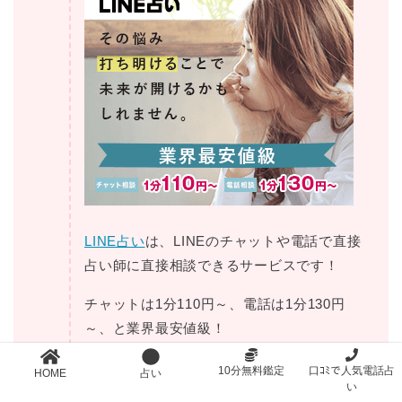
LINE占い
は、LINEのチャットや電話で直接
占い師に直接相談できるサービスです！
チャットは1分110円～、電話は1分130円
～、と業界最安値級！
LINE占い
なら、LINEのアプリさえあれば、
10分無料鑑定
口ｺﾐで人気電話占
HOME
占い
い
恋愛・結婚・人生相談と、約1500名以上いる