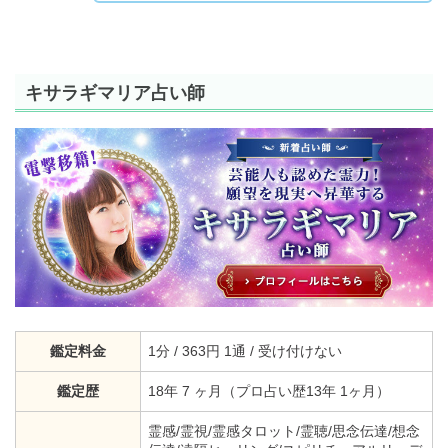
キサラギマリア占い師
鑑定料金
1分 / 363円 1通 / 受け付けない
鑑定歴
18年 7 ヶ月（プロ占い歴13年 1ヶ月）
霊感/霊視/霊感タロット/霊聴/思念伝達/想念