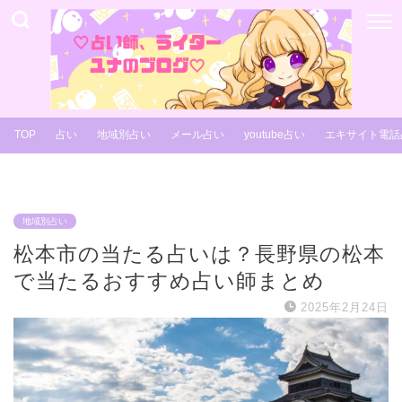
TOP
占い
地域別占い
メール占い
youtube占い
エキサイト電話
地域別占い
松本市の当たる占いは？長野県の松本
で当たるおすすめ占い師まとめ
2025年2月24日