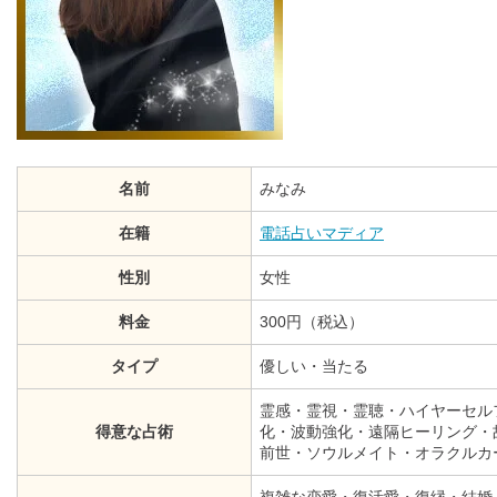
名前
みなみ
在籍
電話占いマディア
性別
女性
料金
300円（税込）
タイプ
優しい・当たる
霊感・霊視・霊聴・ハイヤーセル
得意な占術
化・波動強化・遠隔ヒーリング・
前世・ソウルメイト・オラクルカ