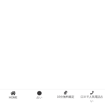
10分無料鑑定
口ｺﾐで人気電話占
HOME
占い
い