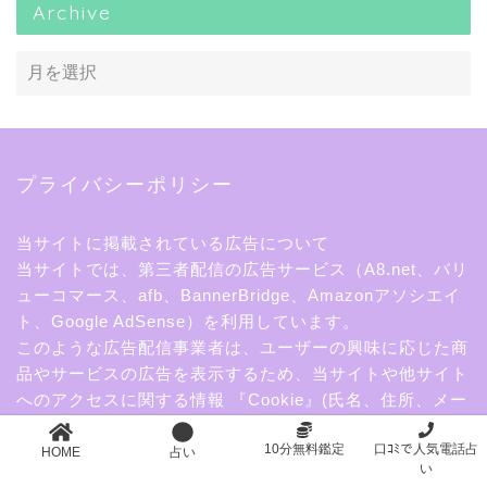
Archive
プライバシーポリシー
当サイトに掲載されている広告について
当サイトでは、第三者配信の広告サービス（A8.net、バリ
ューコマース、afb、BannerBridge、Amazonアソシエイ
ト、Google AdSense）を利用しています。
このような広告配信事業者は、ユーザーの興味に応じた商
品やサービスの広告を表示するため、当サイトや他サイト
へのアクセスに関する情報 『Cookie』(氏名、住所、メー
ル アドレス、電話番号は含まれません) を使用することが
10分無料鑑定
口ｺﾐで人気電話占
あります。
HOME
占い
い