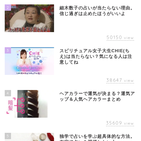
2
細木数子の占いが当たらない理由。
信じ過ぎは止めたほうがいいよ
50150
view
3
スピリチュアル女子大生CHIE(ち
え)は当たらない？気になる人は注
意してね
38647
view
4
ヘアカラーで運気が決まる？運気ア
ップ＆人気ヘアカラーまとめ
35609
view
5
独学で占いを学ぶ超具体的な方法。