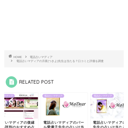
HOME
電話占いマディア
電話占いマディアの月夜(つきよ)先生は当たる？口コミと評価を調査
RELATED POST
占いマディア
電話占いマディア
電話占いマディア
話占いマディアの復縁
電話占いマディアのパー
電話占いマディアの
強い評判のおすすめ占
ル愛優子先生の占いは当
先生の占いは当たる