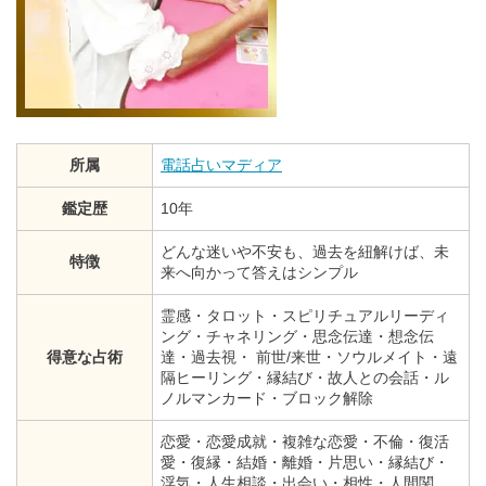
所属
電話占いマディア
鑑定歴
10年
どんな迷いや不安も、過去を紐解けば、未
特徴
来へ向かって答えはシンプル
霊感・タロット・スピリチュアルリーディ
ング・チャネリング・思念伝達・想念伝
得意な占術
達・過去視・ 前世/来世・ソウルメイト・遠
隔ヒーリング・縁結び・故人との会話・ル
ノルマンカード・ブロック解除
恋愛・恋愛成就・複雑な恋愛・不倫・復活
愛・復縁・結婚・離婚・片思い・縁結び・
浮気・人生相談・出会い・相性・人間関