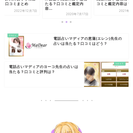
師と口コミまとめ
たる？口コミと鑑定内
コミと鑑定内容は？
容...
2022年12月7日
2021年2
2020年7月17日
電話占いマディアの恵蓮(エレン)先生の
占いは当たる？口コミはどう？
電話占いマディアのヨーコ先生の占いは
当たる？口コミと評判は？