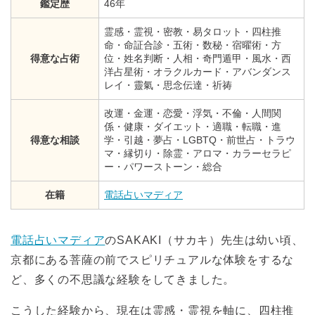
鑑定歴
46年
霊感・霊視・密教・易タロット・四柱推
命・命証合診・五術・数秘・宿曜術・方
得意な占術
位・姓名判断・人相・奇門遁甲・風水・西
洋占星術・オラクルカード・アバンダンス
レイ・靈氣・思念伝達・祈祷
改運・金運・恋愛・浮気・不倫・人間関
係・健康・ダイエット・適職・転職・進
得意な相談
学・引越・夢占・LGBTQ・前世占・トラウ
マ・縁切り・除霊・アロマ・カラーセラピ
ー・パワーストーン・総合
在籍
電話占いマディア
電話占いマディア
のSAKAKI（サカキ）先生は幼い頃、
京都にある菩薩の前でスピリチュアルな体験をするな
ど、多くの不思議な経験をしてきました。
こうした経験から、現在は霊感・霊視を軸に、四柱推