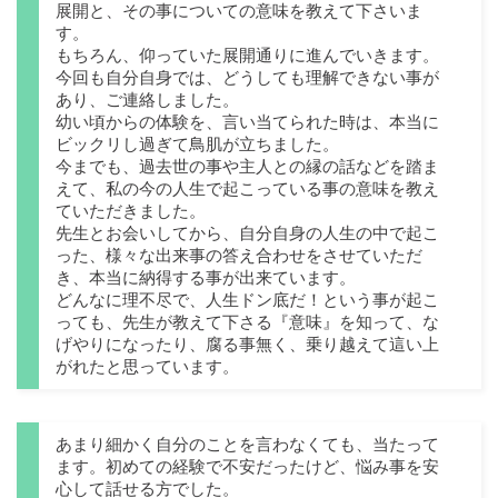
展開と、その事についての意味を教えて下さいま
す。
もちろん、仰っていた展開通りに進んでいきます。
今回も自分自身では、どうしても理解できない事が
あり、ご連絡しました。
幼い頃からの体験を、言い当てられた時は、本当に
ビックリし過ぎて鳥肌が立ちました。
今までも、過去世の事や主人との縁の話などを踏ま
えて、私の今の人生で起こっている事の意味を教え
ていただきました。
先生とお会いしてから、自分自身の人生の中で起こ
った、様々な出来事の答え合わせをさせていただ
き、本当に納得する事が出来ています。
どんなに理不尽で、人生ドン底だ！という事が起こ
っても、先生が教えて下さる『意味』を知って、な
げやりになったり、腐る事無く、乗り越えて這い上
がれたと思っています。
あまり細かく自分のことを言わなくても、当たって
ます。初めての経験で不安だったけど、悩み事を安
心して話せる方でした。