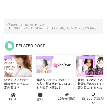
HOME
電話占いマディア
電話占いマディアのSAKAKI（サカキ）占い師は当たる？口コミと鑑定内容は？
RELATED POST
占いマディア
電話占いマディア
電話占いマディア
話占いマディアのマー
電話占いマディアのここ
電話占いマディアの
占い師は当たる？口コ
ろ占い師は当たる？口コ
相談に強いおすすめ
と鑑定内容は？
ミと鑑定内容は？
師と口コミまとめ
2024年6月22日
2025年12月4日
2023年7月
10分無料鑑定
口ｺﾐで人気電話占
HOME
占い
い