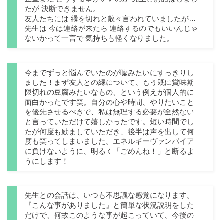
たが 決断できません。
友人たちには 縁を切れと散々言われていましたが…
先生は 今は連絡が来たら 連絡するのでもいいんじゃ
ないかって一言で 気持ちも軽くなりました。
今までずっと悩んでいたのが嘘みたいにすっきりし
ました！まず友人との縁について、もう既に賞味期
限切れの豆腐みたいなもの、という例えが個人的に
面白かったです笑。自分の心や時間、やりたいこと
を優先させるべきで、私は無理する必要が全然ない
と言っていただけて嬉しかったです。短い時間でし
たが何度も励ましていただき、後半は声を出して何
度も笑ってしまいました。エネルギーヴァンパイア
に負けないように、明るく「ごめんね！」と断るよ
うにします！
先生との会話は、いつも不思議な感覚になります。
『こんな事がありました』と簡単な状況説明をした
だけで、何故このような事が起こっていて、今後の