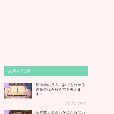
人気の記事
算命学の見方。誰でも分かる
1
運命の読み解き方を教えま
す！
79194
view
細木数子の占いが当たらない
2