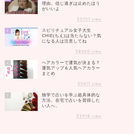
理由。信じ過ぎは止めたほう
がいいよ
50151
view
スピリチュアル女子大生
3
CHIE(ちえ)は当たらない？気
になる人は注意してね
38650
view
ヘアカラーで運気が決まる？
4
運気アップ＆人気ヘアカラー
まとめ
35611
view
独学で占いを学ぶ超具体的な
5
方法。在宅で占いを習得した
い人へ。
32918
view