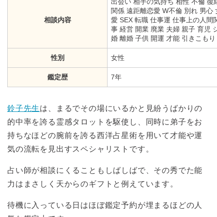
出会い 相手の気持ち 相性 不倫 復
関係 遠距離恋愛 W不倫 別れ 男心
相談内容
愛 SEX 転職 仕事運 仕事上の人
事 経営 開業 廃業 夫婦 親子 育児
婚 離婚 子供 開運 才能 引きこも
性別
女性
鑑定歴
7年
鈴子先生
は、まるでその場にいるかと見紛うばかりの
的中率を誇る霊感タロットを駆使し、同時に弟子をお
持ちなほどの腕前を誇る西洋占星術を用いて才能や運
気の流転を見出すスペシャリストです。
占い師が相談にくることもしばしばで、その秀でた能
力はまさしく天からのギフトと例えています。
待機に入っている日はほぼ鑑定予約が埋まるほどの人