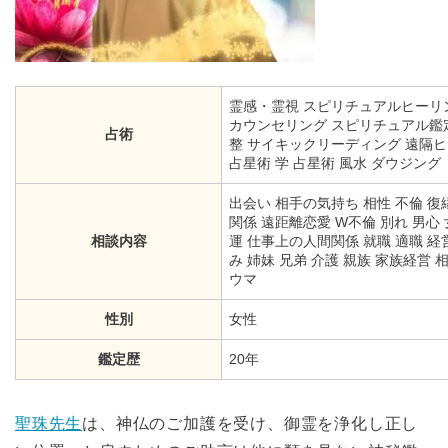
霊感・霊視
スピリチュアルヒーリ
カウンセリング
スピリチュアル鑑
占術
整
サイキックリーディング
遠隔ヒ
占星術
学
占星術
風水
ダウジング
出会い 相手の気持ち 相性 不倫 復
関係 遠距離恋愛 W不倫 別れ 男心 
相談内容
運 仕事上の人間関係 就職 適職 経
み 姉妹 兄弟 介護 親族 家族経営 
ウマ
性別
女性
鑑定歴
20年
聖珠先生
は、神仏のご加護を受け、御霊を浄化し正し