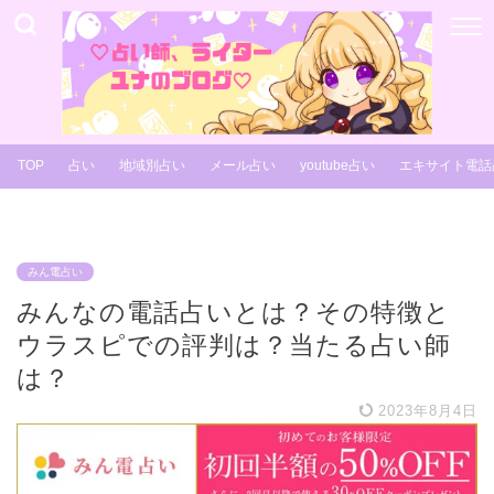
TOP
占い
地域別占い
メール占い
youtube占い
エキサイト電話
みん電占い
みんなの電話占いとは？その特徴と
ウラスピでの評判は？当たる占い師
は？
2023年8月4日