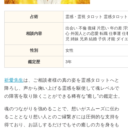
占術
霊感・霊視
タロット
霊感タロット
出会い 不倫 復縁 片思い 年の差 浮
相談内容
心 外国人との恋愛 転職 仕事運 仕
児 姉妹 兄弟 結婚 子供 才能 ダ
性別
女性
鑑定歴
3年
祈愛先生
は、ご相談者様の真の姿を霊感タロットへと
降ろし、声から掬い上げる霊感を駆使して魂レベルで
の障害を取り除くことができる稀有な”癒し”の鑑定士。
魂のつながりを強めることで、想いがスムーズに伝わ
ることとなり想い人とのご縁繋ぎには圧倒的な支持を
得ており、お話しするだけでもその癒しの力を身をも