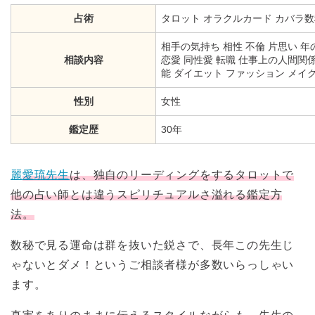
占術
タロット
オラクルカード
カバラ数
相手の気持ち 相性 不倫 片思い 年
相談内容
恋愛 同性愛 転職 仕事上の人間関係 
能 ダイエット ファッション メイク
性別
女性
鑑定歴
30年
麗
愛琉先生
は、独自のリーディングをするタロットで
他の占い師とは違うスピリチュアルさ溢れる鑑定方
法。
数秘で見る運命は群を抜いた鋭さで、長年この先生じ
ゃないとダメ！というご相談者様が多数いらっしゃい
ます。