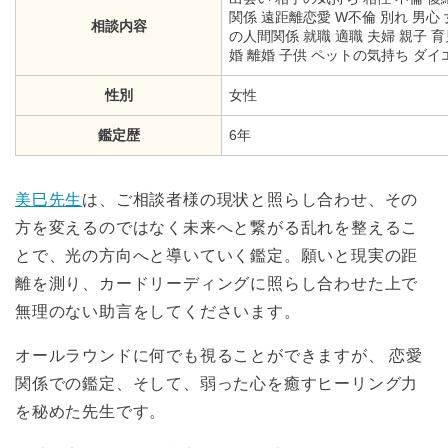
関係 遠距離恋愛 W不倫 別れ 男心 
相談内容
の人間関係 就職 適職 夫婦 親子 
婚 離婚 子供 ペットの気持ち ダ
性別
女性
鑑定歴
6年
美巳先生
は、ご相談者様の現状と照らし合わせ、その
方を変えるのではなく未来へと繋がる乱れを整えるこ
とで、光の方向へと導いていく鑑定。願いと現実の距
離を測り、カードリーディングに照らし合わせた上で
無理のない助言をしてくださいます。
オールラウンドに何でも視ることができますが、 恋愛
関係での鑑定、そして、弱った心を癒すヒーリング力
を秘めた先生です。