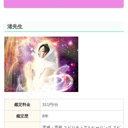
渚先生
鑑定料金
311円/分
鑑定歴
8年
霊感・霊視 スピリチュアルヒーリング スピ