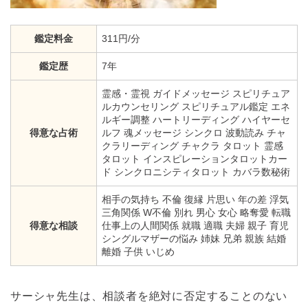
鑑定料金
311円/分
鑑定歴
7年
霊感・霊視 ガイドメッセージ スピリチュア
ルカウンセリング スピリチュアル鑑定 エネ
ルギー調整 ハートリーディング ハイヤーセ
得意な占術
ルフ 魂メッセージ シンクロ 波動読み チャ
クラリーディング チャクラ タロット 霊感
タロット インスピレーションタロットカー
ド シンクロニシティタロット カバラ数秘術
相手の気持ち 不倫 復縁 片思い 年の差 浮気
三角関係 W不倫 別れ 男心 女心 略奪愛 転職
得意な相談
仕事上の人間関係 就職 適職 夫婦 親子 育児
シングルマザーの悩み 姉妹 兄弟 親族 結婚
離婚 子供 いじめ
サーシャ先生は、相談者を絶対に否定することのない