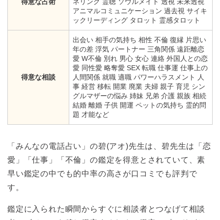
得意な占術
ネリング 霊聴 ソウルメイト 透視 未来透視
アニマルコミュニケーション 過去視 サイキ
ックリーディング タロット 霊感タロット
出会い 相手の気持ち 相性 不倫 復縁 片思い
年の差 浮気 パートナー 三角関係 遠距離恋
愛 W不倫 別れ 男心 女心 連絡 外国人との恋
愛 同性愛 略奪愛 SEX 転職 仕事運 仕事上の
得意な相談
人間関係 就職 適職 パワーハラスメント 人
事 経営 移転 開業 廃業 夫婦 親子 育児 シン
グルマザーの悩み 姉妹 兄弟 介護 親族 相続
結婚 離婚 子供 開運 ペットの気持ち 霊的問
題 才能など
「みんなの電話占い」の碧(アオ)先生は、碧先生は「恋
愛」「仕事」「不倫」の鑑定を得意とされていて、素
早い鑑定の中でも的中率の高さが口コミでも評判で
す。
鑑定に入られた瞬間からすぐに相談者とつなげて相談