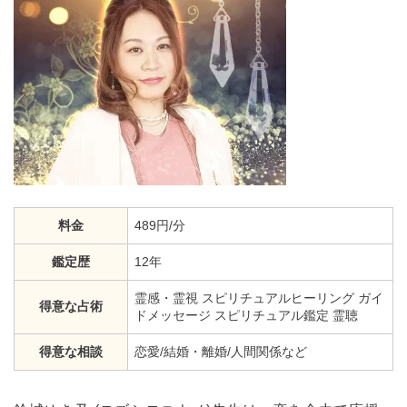
料金
489円/分
鑑定歴
12年
霊感・霊視 スピリチュアルヒーリング ガイ
得意な占術
ドメッセージ スピリチュアル鑑定 霊聴
得意な相談
恋愛/結婚・離婚/人間関係など