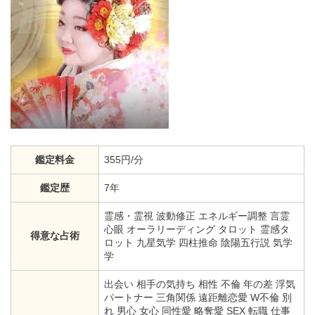
鑑定料金
355円/分
鑑定歴
7年
霊感・霊視 波動修正 エネルギー調整 言霊
心眼 オーラリーディング タロット 霊感タ
得意な占術
ロット 九星気学 四柱推命 陰陽五行説 気学
学
出会い 相手の気持ち 相性 不倫 年の差 浮気
パートナー 三角関係 遠距離恋愛 W不倫 別
れ 男心 女心 同性愛 略奪愛 SEX 転職 仕事