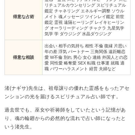
リチュアルカウンセリング スピリチュアル
鑑定 チャネリング エネルギー調整 ソウル
得意な占術
メイト 魂メッセージ ツインレイ鑑定 前世
鑑定 霊視 遠隔ヒーリング レイキヒーリン
グ オーラリーディング チャクラ 九星気学
気学 学 ダウジング 水晶ダウジング
出会い 相手の気持ち 相性 不倫 復縁 片思い
年の差 浮気 パートナー 三角関係 遠距離恋
得意な相談
愛 W不倫 別れ 男心 女心 連絡 外国人との恋
愛 同性愛 略奪愛 SEX 転職 仕事運 就職 適
職 パワーハラスメント 経営 夫婦など
渚(ナギサ)先生は、祖母譲りの優れた霊感をもったアセ
ンションの光を届けるスピリチュアル占い師です。
過去世でも、巫女や祈祷師をしていたという記憶があ
り、魂の輪廻からの必然的な流れで占い師になったと
いう渚先生。