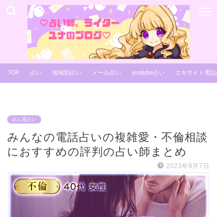
TOP
占い
地域別占い
メール占い
youtube占い
エキサイト電話
みん電占い
みんなの電話占いの複雑愛・不倫相談
におすすめの評判の占い師まとめ
2023年9月7日