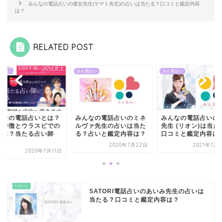
みんなの電話占いの倭女先生(ヤマト先生)の占いは当たる？口コミと鑑定内容
は？
RELATED POST
電占い
みん電占い
みん電占い
んなの電話占いとは？
みんなの電話占いのミネ
みんなの電話占いの
の特徴とウラスピでの
ルヴァ先生の占いは当た
先生 (リオン)は当た
判は？当たる占い師
る？占いと鑑定内容は？
口コミと鑑定内容は..
.
2020年7月22日
2021年12
2020年7月11日
SATORI電話占いのあいみ先生の占いは
当たる？口コミと鑑定内容は？