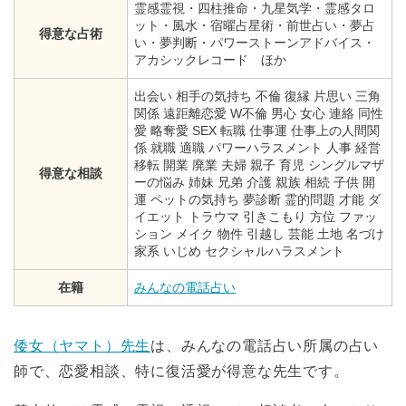
霊感霊視・四柱推命・九星気学・霊感タロ
ット・風水・宿曜占星術・前世占い・夢占
得意な占術
い・夢判断・パワーストーンアドバイス・
アカシックレコード ほか
出会い 相手の気持ち 不倫 復縁 片思い 三角
関係 遠距離恋愛 W不倫 男心 女心 連絡 同性
愛 略奪愛 SEX 転職 仕事運 仕事上の人間関
係 就職 適職 パワーハラスメント 人事 経営
移転 開業 廃業 夫婦 親子 育児 シングルマザ
得意な相談
ーの悩み 姉妹 兄弟 介護 親族 相続 子供 開
運 ペットの気持ち 夢診断 霊的問題 才能 ダ
イエット トラウマ 引きこもり 方位 ファッ
ション メイク 物件 引越し 芸能 土地 名づけ
家系 いじめ セクシャルハラスメント
在籍
みんなの電話占い
倭女（ヤマト）先生
は、みんなの電話占い所属の占い
師で、恋愛相談、特に復活愛が得意な先生です。