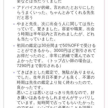
姿などは当たってました
アドバイスが的確。言われたとおりにした
らうまくいった。ちゃんとみてくれる先生
だと思う
やまと先生、次に出会う人に関しては当た
っていて、驚きました。容姿や職業、出会
う時期は半年以内と言われましたが、どれ
も当たっていました。
初回の鑑定は30分間まで50%OFFで受ける
ことができるから、3000円ほど割引されて
お得だったのと、非常に的確で選んでみて
よかったです。（トップ占い師の場合は、
7290円まで割引される）
てきぱきとした鑑定で、無駄がありません
でした。生年月日不要ナノも良く、不運の
時期は先生の鑑定より短く終わったので、
良かったです。
悪いことは悪いとはっきり先生なので、好
き嫌いはあるかもしれませんがサッパリし
ています。短時間で占ってもらいたかった
のですが、シンプルに必要なことを説明し