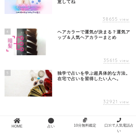
意してね
38655
view
4
ヘアカラーで運気が決まる？運気ア
ップ＆人気ヘアカラーまとめ
35615
view
5
独学で占いを学ぶ超具体的な方法。
在宅で占いを習得したい人へ。
32921
view
new entry
10分無料鑑定
口ｺﾐで人気電話占
HOME
占い
い