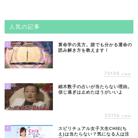
人気の記事
1
算命学の見方。誰でも分かる運命の
読み解き方を教えます！
79199
view
2
細木数子の占いが当たらない理由。
信じ過ぎは止めたほうがいいよ
50156
view
3
スピリチュアル女子大生CHIE(ち
え)は当たらない？気になる人は注