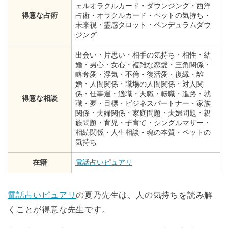
ェルオラクルカード・ダウンジング・西洋
得意な占術
占術・オラクルカード・ペットの気持ち・
未来視・霊感タロット・ペンデュラムダウ
ジング
出会い・片思い・相手の気持ち・相性・結
婚・男心・女心・複雑な恋愛・三角関係・
略奪愛・浮気・不倫・復活愛・復縁・離
婚・人間関係・職場の人間関係・対人関
係・仕事運・適職・天職・転職・進路・就
得意な相談
職・夢・目標・ビジネスパートナー・家族
関係・夫婦関係・家庭問題・夫婦問題・親
族問題・育児・子育て・シングルマザー・
相続関係・人生相談・魂の本質・ペットの
気持ち
在籍
電話占いピュアリ
電話占いピュアリ
の夏乃先生は、人の気持ちを読み解
くことが得意な先生です。