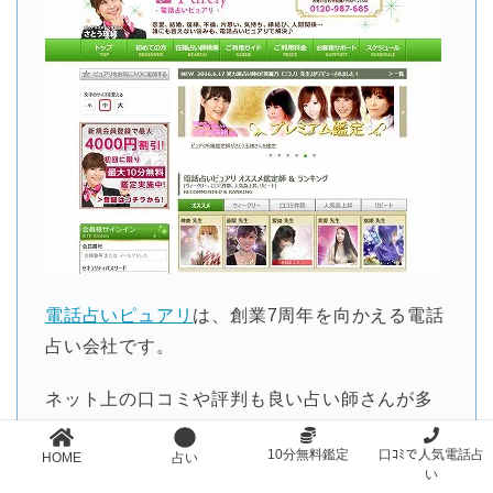
電話占いピュアリ
は、創業7周年を向かえる電話
占い会社です。
ネット上の口コミや評判も良い占い師さんが多
数在籍しています。
10分無料鑑定
口ｺﾐで人気電話占
HOME
占い
い
老舗の電話占いとして超有名な電話占いサイト