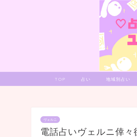
TOP
占い
地域別占い
ヴェルニ
電話占いヴェルニ倖々