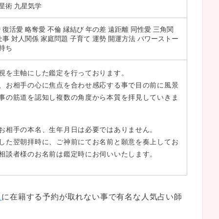
星術 九星気学
婚 復活愛 略奪愛 不倫 縁結び 年の差 遠距離 同性愛 三角関
 仕事 対人関係 家庭問題 子育て 運勢 開運方法 パワーストー
持ち
視を主軸にした鑑定を行っております。
、お相手の心に焦点を合わせ感応する事で目の前に風景
事の筋道を認知し複数の角度から本質を拝見していきま
お相手の本名、生年月日は必要ではありません。
した翌朝拝時に、ご神前にてお名前と願意を奏上してお
相談者様のお名前は鑑定時にお伺いいたします。
ニ
に在籍する予約が取れない事で有名な人気占い師