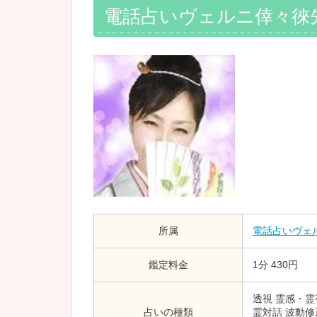
電話占いヴェルニ倖々徠
所属
電話占いヴェ
鑑定料金
1分 430円
透視 霊感・霊
占いの種類
霊対話 波動修