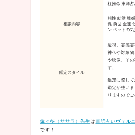
柱推命 東洋占
相性 結婚 離
相談内容
係 前世 金運
ン ペットの気
透視、霊感霊
神仏や対象物
や映像、その
す。
鑑定スタイル
鑑定に際して
鑑定が整いま
りますのでご
倖々徠（ササラ）先生
は
電話占いヴェル
です！