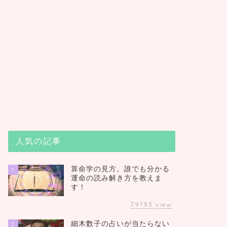
人気の記事
算命学の見方。誰でも分かる
1
運命の読み解き方を教えま
す！
79193
view
細木数子の占いが当たらない
2