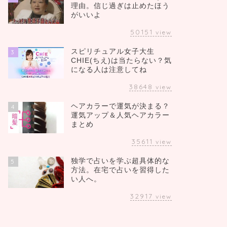
理由。信じ過ぎは止めたほう
がいいよ
50151
view
スピリチュアル女子大生
3
CHIE(ちえ)は当たらない？気
になる人は注意してね
38648
view
ヘアカラーで運気が決まる？
4
運気アップ＆人気ヘアカラー
まとめ
35611
view
独学で占いを学ぶ超具体的な
5
方法。在宅で占いを習得した
い人へ。
32917
view