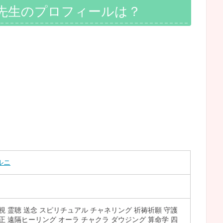
先生のプロフィールは？
ルニ
視 霊聴 送念 スピリチュアル チャネリング 祈祷祈願 守護
正 遠隔ヒーリング オーラ チャクラ ダウジング 算命学 四