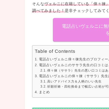
そんな
ヴェルニに在籍している「倖々徠」
調べてみました！
是非チェックしてみて
電話占いヴェルニに無
Table of Contents
電話占いヴェルニ倖々徠先生のプロフィー
電話占いヴェルニのササラ先生の口コミは
倖々徠（ササラ）先生の悪い口コミはあ
電話占いヴェルニの倖々徠（ササラ）先生
高いアドバイス力＆人柄のいい先生
祈願祈祷・四柱推命まで幅広い占術が可
まとめ