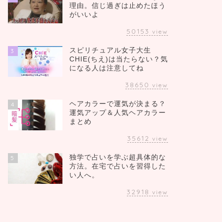
理由。信じ過ぎは止めたほう
がいいよ
50153
view
スピリチュアル女子大生
3
CHIE(ちえ)は当たらない？気
になる人は注意してね
38650
view
ヘアカラーで運気が決まる？
4
運気アップ＆人気ヘアカラー
まとめ
35612
view
独学で占いを学ぶ超具体的な
5
方法。在宅で占いを習得した
い人へ。
32918
view