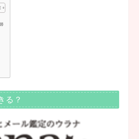
師
きる？