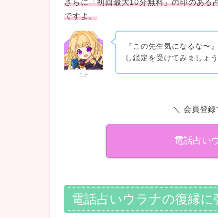
さらに「初回最大10分無料」の印のある
ですよ。
『この先生気になるな〜
し鑑定を受けてみましょ
ユナ
＼ 会員登録で
電話占い
電話占いウラナの復縁に