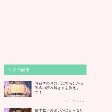
人気の記事
算命学の見方。誰でも分かる
1
運命の読み解き方を教えま
す！
79194
view
細木数子の占いが当たらない
2