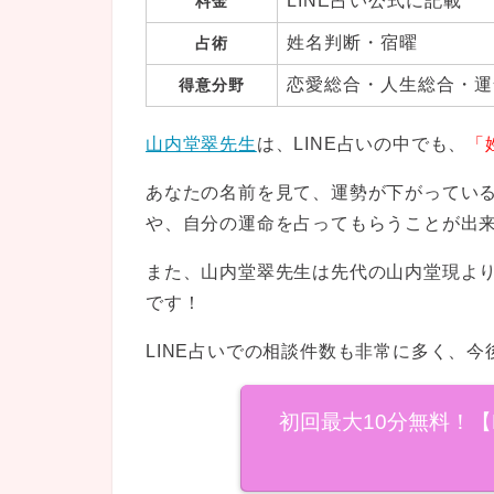
LINE占い公式に記載
料金
姓名判断・宿曜
占術
恋愛総合・人生総合・運
得意分野
山内堂翠先生
は、LINE占いの中でも、
「
あなたの名前を見て、運勢が下がってい
や、自分の運命を占ってもらうことが出
また、山内堂翠先生は先代の山内堂現より
です！
LINE占いでの相談件数も非常に多く、
初回最大10分無料！【P