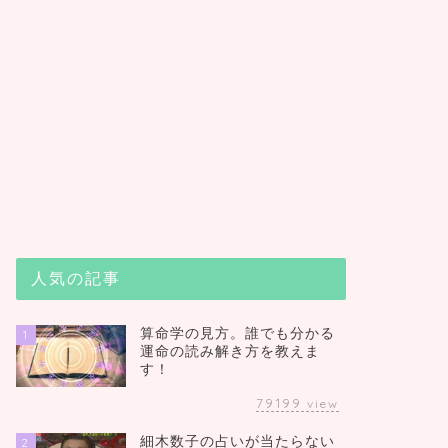
人気の記事
算命学の見方。誰でも分かる
1
運命の読み解き方を教えま
す！
79199
view
細木数子の占いが当たらない
2