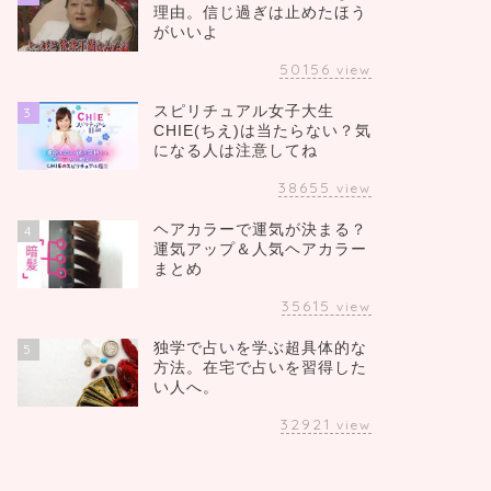
理由。信じ過ぎは止めたほう
がいいよ
50156
view
スピリチュアル女子大生
3
CHIE(ちえ)は当たらない？気
になる人は注意してね
38655
view
ヘアカラーで運気が決まる？
4
運気アップ＆人気ヘアカラー
まとめ
35615
view
独学で占いを学ぶ超具体的な
5
方法。在宅で占いを習得した
い人へ。
32921
view