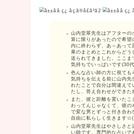
山内堂翠先生はアフターの
算に限りがあったので希望
内に終わらず、あ～あって
果のまとめとこれからどう
送られてきました。ここま
気持ちでいっぱいです(30代
色んな占い師の方に視ても
気持ちを伝える前に山内先
れたことで自分は間違えて
たし、答え合わせができた感
また、彼と距離を置いたこ
わってんじゃなくて、彼の
で変な男とずっと付き合わ
自由に私らしく生きます☆(
山内堂翠先生はやさしさと
い師です。専門的な占いで