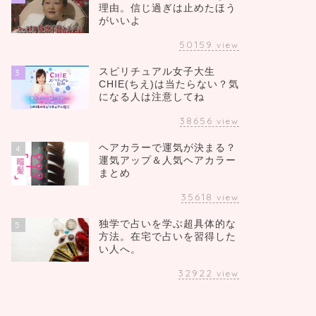
理由。信じ過ぎは止めたほう
がいいよ
50159
view
スピリチュアル女子大生
3
CHIE(ちえ)は当たらない？気
になる人は注意してね
38656
view
ヘアカラーで運気が決まる？
4
運気アップ＆人気ヘアカラー
まとめ
35618
view
独学で占いを学ぶ超具体的な
5
方法。在宅で占いを習得した
い人へ。
32922
view