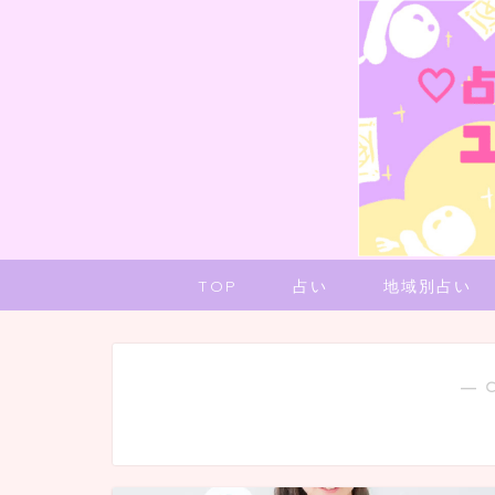
TOP
占い
地域別占い
― 