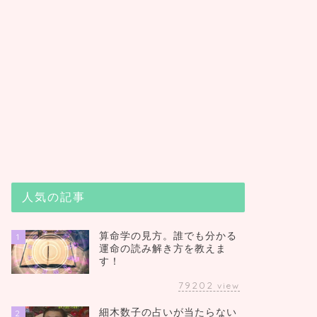
人気の記事
算命学の見方。誰でも分かる
1
運命の読み解き方を教えま
す！
79202
view
細木数子の占いが当たらない
2