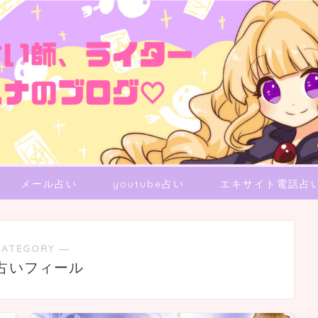
メール占い
youtube占い
エキサイト電話占
CATEGORY ―
占いフィール