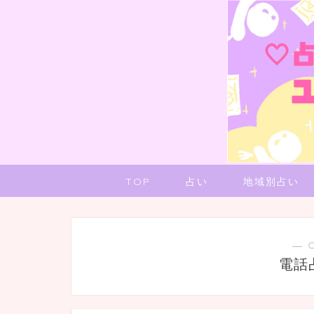
TOP
占い
地域別占い
― 
電話