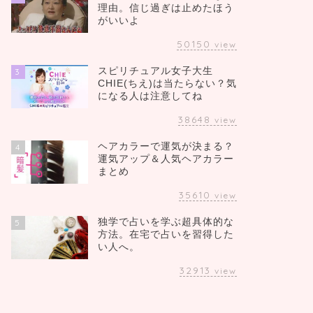
理由。信じ過ぎは止めたほう
がいいよ
50150
view
スピリチュアル女子大生
3
CHIE(ちえ)は当たらない？気
になる人は注意してね
38648
view
ヘアカラーで運気が決まる？
4
運気アップ＆人気ヘアカラー
まとめ
35610
view
独学で占いを学ぶ超具体的な
5
方法。在宅で占いを習得した
い人へ。
32913
view