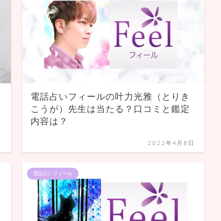
あ
電話占いフィールの叶力光雅（とりき
内
こうが）先生は当たる？口コミと鑑定
内容は？
日
2022年4月8日
電話占いフィール