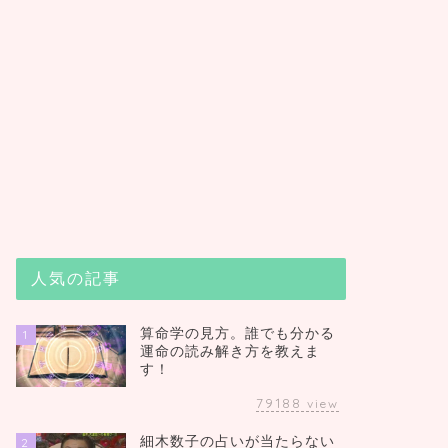
人気の記事
算命学の見方。誰でも分かる
1
運命の読み解き方を教えま
す！
79188
view
細木数子の占いが当たらない
2