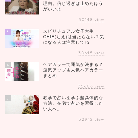
理由。信じ過ぎは止めたほう
がいいよ
50148
view
スピリチュアル女子大生
3
CHIE(ちえ)は当たらない？気
になる人は注意してね
38645
view
ヘアカラーで運気が決まる？
4
運気アップ＆人気ヘアカラー
まとめ
35606
view
独学で占いを学ぶ超具体的な
5
方法。在宅で占いを習得した
い人へ。
32912
view