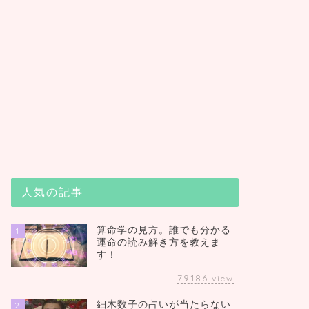
人気の記事
算命学の見方。誰でも分かる
1
運命の読み解き方を教えま
す！
79186
view
細木数子の占いが当たらない
2