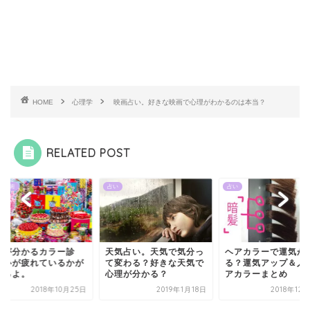
HOME
心理学
映画占い。好きな映画で心理がわかるのは本当？
RELATED POST
鑑定術
占い
占い
理が分かるカラー診
天気占い。天気で気分っ
ヘアカラーで運気が
！心が疲れているかが
て変わる？好きな天気で
る？運気アップ＆人
かるよ。
心理が分かる？
アカラーまとめ
2018年10月25日
2019年1月18日
2018年12