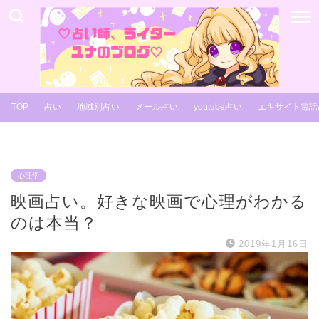
TOP
占い
地域別占い
メール占い
youtube占い
エキサイト電話
心理学
映画占い。好きな映画で心理がわかる
のは本当？
2019年1月16日