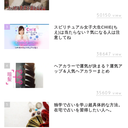
50150
view
3
スピリチュアル女子大生CHIE(ち
え)は当たらない？気になる人は注
意してね
38647
view
4
ヘアカラーで運気が決まる？運気ア
ップ＆人気ヘアカラーまとめ
35609
view
5
独学で占いを学ぶ超具体的な方法。
在宅で占いを習得したい人へ。