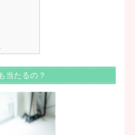
。
も当たるの？