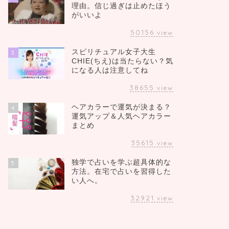
理由。信じ過ぎは止めたほう
がいいよ
50156
view
スピリチュアル女子大生
3
CHIE(ちえ)は当たらない？気
になる人は注意してね
38655
view
ヘアカラーで運気が決まる？
4
運気アップ＆人気ヘアカラー
まとめ
35615
view
独学で占いを学ぶ超具体的な
5
方法。在宅で占いを習得した
い人へ。
32921
view