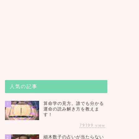
人気の記事
算命学の見方。誰でも分かる
1
運命の読み解き方を教えま
す！
79199
view
細木数子の占いが当たらない
2