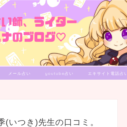
メール占い
youtube占い
エキサイト電話占
季(いつき)先生の口コミ。