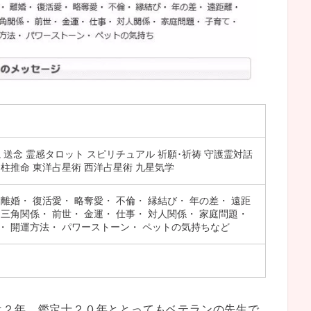
視 送念 霊感タロット スピリチュアル 祈願･祈祷 守護霊対話
四柱推命 東洋占星術 西洋占星術 九星気学
 離婚・ 復活愛・ 略奪愛・ 不倫・ 縁結び・ 年の差・ 遠距
 三角関係・ 前世・ 金運・ 仕事・ 対人関係・ 家庭問題・
・ 開運方法・ パワーストーン・ ペットの気持ちなど
は２年、鑑定士２０年ととってもベテランの先生で