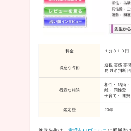
料金
１分３１０円
透視 霊感 霊
得意な占術
易 姓名判断 
相性・ 結婚・
得意な相談
離・ 同性愛・
子育て・ 運勢
鑑定歴
20年
逸季先生は、
電話占いヴェルニ
に所属歴