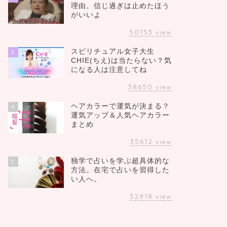
理由。信じ過ぎは止めたほう
がいいよ
50153
view
スピリチュアル女子大生
3
CHIE(ちえ)は当たらない？気
になる人は注意してね
38650
view
ヘアカラーで運気が決まる？
4
運気アップ＆人気ヘアカラー
まとめ
35612
view
独学で占いを学ぶ超具体的な
5
方法。在宅で占いを習得した
い人へ。
32918
view