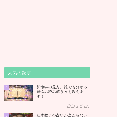
人気の記事
算命学の見方。誰でも分かる
1
運命の読み解き方を教えま
す！
79195
view
細木数子の占いが当たらない
2