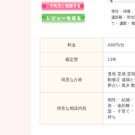
料金
430円/分
鑑定歴
13年
透視 霊感 霊
得意な占術
動修正 遠隔ヒ
夢占い 風水 
相性・ 結婚・
差・ 遠距離・
得意な相談内容
題・ 子育て・
持ち