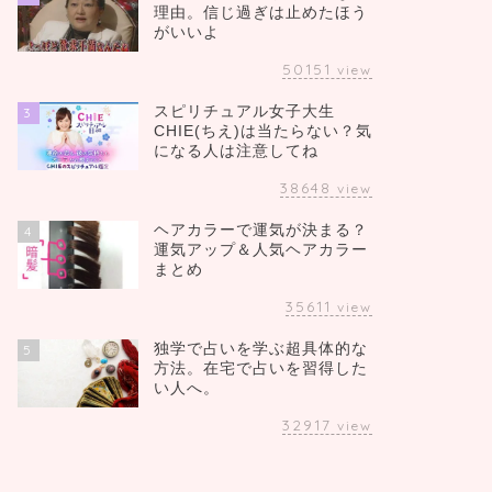
理由。信じ過ぎは止めたほう
がいいよ
50151
view
スピリチュアル女子大生
3
CHIE(ちえ)は当たらない？気
になる人は注意してね
38648
view
ヘアカラーで運気が決まる？
4
運気アップ＆人気ヘアカラー
まとめ
35611
view
独学で占いを学ぶ超具体的な
5
方法。在宅で占いを習得した
い人へ。
32917
view