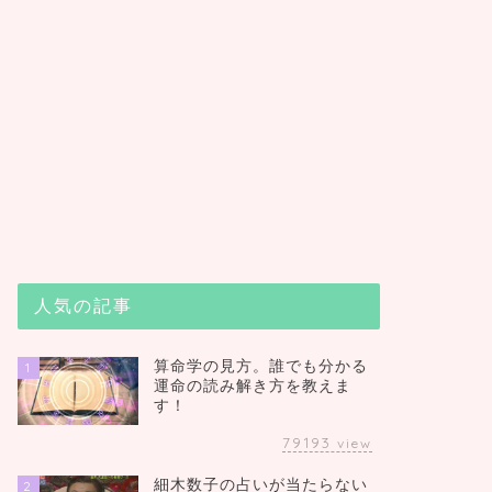
人気の記事
算命学の見方。誰でも分かる
1
運命の読み解き方を教えま
す！
79193
view
細木数子の占いが当たらない
2