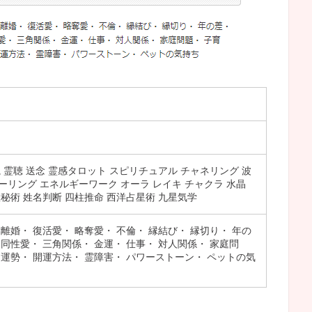
視 霊聴 送念 霊感タロット スピリチュアル チャネリング 波
ーリング エネルギーワーク オーラ レイキ チャクラ 水晶
数秘術 姓名判断 四柱推命 西洋占星術 九星気学
 離婚・ 復活愛・ 略奪愛・ 不倫・ 縁結び・ 縁切り・ 年の
 同性愛・ 三角関係・ 金運・ 仕事・ 対人関係・ 家庭問
 運勢・ 開運方法・ 霊障害・ パワーストーン・ ペットの気