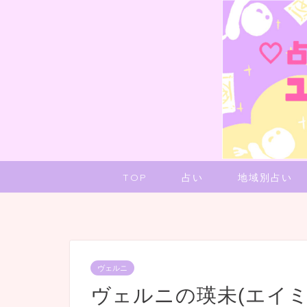
TOP
占い
地域別占い
ヴェルニ
ヴェルニの瑛未(エイ