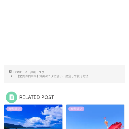
HOME
沖縄・ユタ
【驚異の的中率】沖縄のユタに会い、鑑定して貰う方法
RELATED POST
地域別占い
地域別占い