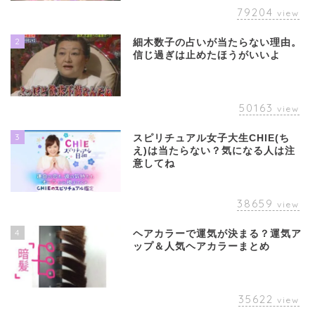
79204
view
2
細木数子の占いが当たらない理由。
信じ過ぎは止めたほうがいいよ
50163
view
3
スピリチュアル女子大生CHIE(ち
え)は当たらない？気になる人は注
意してね
38659
view
4
ヘアカラーで運気が決まる？運気ア
ップ＆人気ヘアカラーまとめ
35622
view