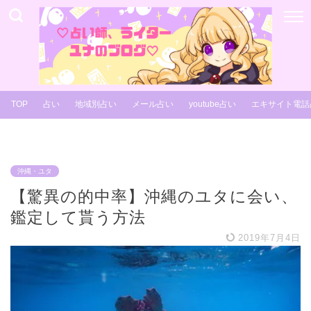
TOP
占い
地域別占い
メール占い
youtube占い
エキサイト電話
沖縄・ユタ
【驚異の的中率】沖縄のユタに会い、
鑑定して貰う方法
2019年7月4日