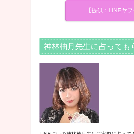
【提供：LINEヤ
神林柚月先生に占っても
LINE占いの神林柚月先生に実際に占っ