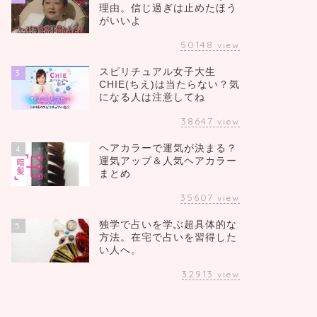
理由。信じ過ぎは止めたほう
がいいよ
50148
view
スピリチュアル女子大生
3
CHIE(ちえ)は当たらない？気
になる人は注意してね
38647
view
ヘアカラーで運気が決まる？
4
運気アップ＆人気ヘアカラー
まとめ
35607
view
独学で占いを学ぶ超具体的な
5
方法。在宅で占いを習得した
い人へ。
32913
view