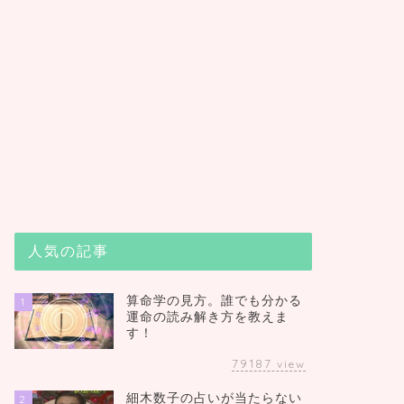
人気の記事
算命学の見方。誰でも分かる
1
運命の読み解き方を教えま
す！
79187
view
細木数子の占いが当たらない
2