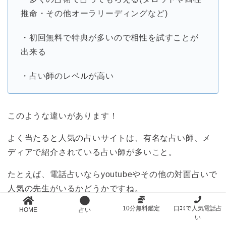
推命・その他オーラリーディングなど)
・初回無料で特典が多いので相性を試すことが
出来る
・占い師のレベルが高い
このような違いがあります！
よく当たると人気の占いサイトは、有名な占い師、メ
ディアで紹介されている占い師が多いこと。
たとえば、電話占いならyoutubeやその他の対面占いで
人気の先生がいるかどうかですね。
10分無料鑑定
口ｺﾐで人気電話占
LINE占いの場合も、
王隠堂麗士先生
といった人気の先
HOME
占い
い
生が在籍しています。