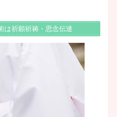
術は祈願祈祷・思念伝達