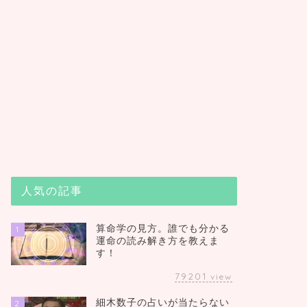
人気の記事
算命学の見方。誰でも分かる
1
運命の読み解き方を教えま
す！
79201
view
細木数子の占いが当たらない
2