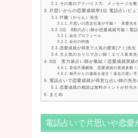
その後のアドバイス力、メッセージを教
片思いからの恋愛成就率1位 電話占いピュ
叶蘭（からん）先生
片思いの思念伝達が可能！ 美愛先生
2位 8割の占い師が恋愛成就可能！電
会社プロフィール
会社の特徴
恋愛成就が得意で人気の愛実(アミ)先生
大人気のカリスマ占い師！エリス富本先
3位 実力派占い師が集結！恋愛成就実績
音信不通解除、恋愛成就の実績多数！
相手からの連絡を促す！送念の使い手
電話占いで恋愛成就が得意な占い師の先生
恋愛成就の相談は無料ポイントが付与さ
まとめ
電話占いで片思いや恋愛