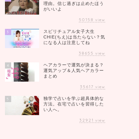
理由。信じ過ぎは止めたほう
がいいよ
50158
view
スピリチュアル女子大生
3
CHIE(ちえ)は当たらない？気
になる人は注意してね
38655
view
ヘアカラーで運気が決まる？
4
運気アップ＆人気ヘアカラー
まとめ
35617
view
独学で占いを学ぶ超具体的な
5
方法。在宅で占いを習得した
い人へ。
32921
view