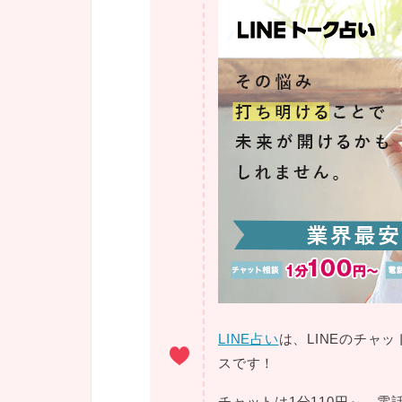
LINE占い
は、LINEのチャ
スです！
チャットは1分110円～、電