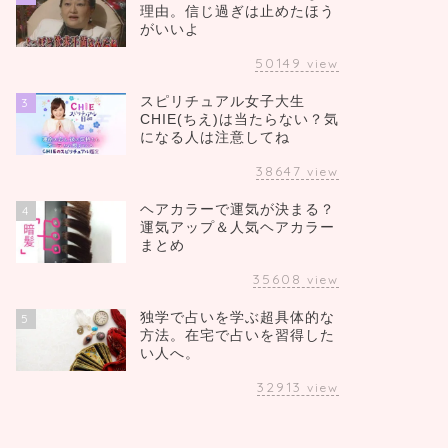
理由。信じ過ぎは止めたほう
がいいよ
50149
view
スピリチュアル女子大生
3
CHIE(ちえ)は当たらない？気
になる人は注意してね
38647
view
ヘアカラーで運気が決まる？
4
運気アップ＆人気ヘアカラー
まとめ
35608
view
独学で占いを学ぶ超具体的な
5
方法。在宅で占いを習得した
い人へ。
32913
view