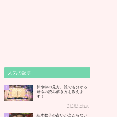
人気の記事
算命学の見方。誰でも分かる
1
運命の読み解き方を教えま
す！
79187
view
細木数子の占いが当たらない
2