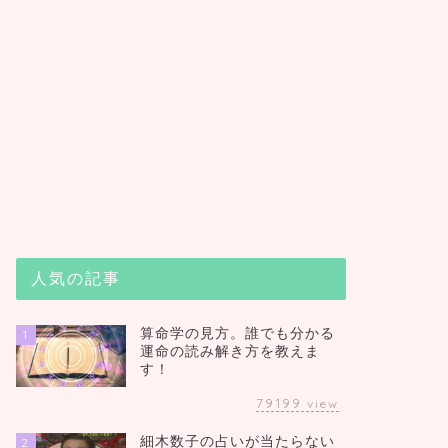
人気の記事
算命学の見方。誰でも分かる
1
運命の読み解き方を教えま
す！
79199
view
細木数子の占いが当たらない
2