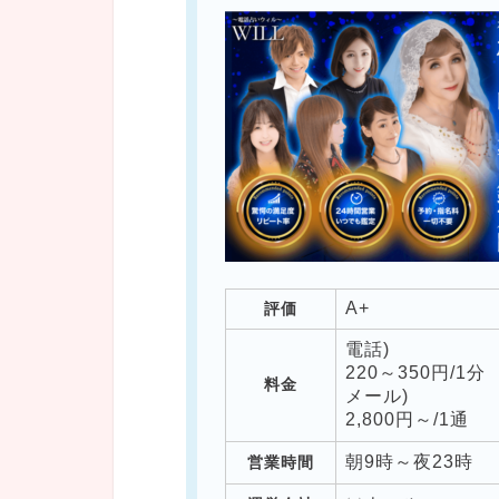
A+
評価
電話)
220～350円/1分
料金
メール)
2,800円～/1通
朝
9
時～夜
23
時
営業時間