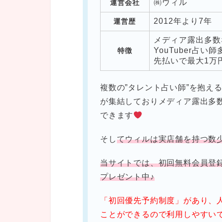
㈱ウィル
運営会社
2012年より
7
年
運営歴
メディア露出多数
YouTuber占い
特徴
先払いで最大1万
複数の”タレント占い師”を抱え
が集結しておりメディア露出多
できます
そし
てウィルは実店舗を持つ数
当サイトでは、初回無料会員登録
プレゼント中♪
「初回優先予約制度」があり、
ことができるので利用しやすい