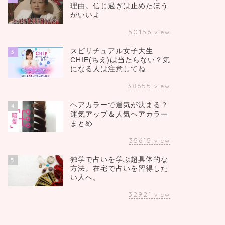
理由。信じ過ぎは止めたほう
がいいよ
50156
view
スピリチュアル女子大生
3
CHIE(ちえ)は当たらない？気
になる人は注意してね
38655
view
ヘアカラーで運気が決まる？
4
運気アップ＆人気ヘアカラー
まとめ
35615
view
独学で占いを学ぶ超具体的な
5
方法。在宅で占いを習得した
い人へ。
32921
view