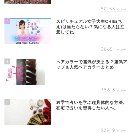
50153
view
3
スピリチュアル女子大生CHIE(ち
え)は当たらない？気になる人は注
意してね
38651
view
4
ヘアカラーで運気が決まる？運気ア
ップ＆人気ヘアカラーまとめ
35613
view
5
独学で占いを学ぶ超具体的な方法。
在宅で占いを習得したい人へ。
32919
view