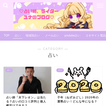
TOP
占い
地域別占い
メール占い
youtube占い
エキサイト電話
― CATEGORY ―
占い
占い
占い
占い師「木下レオン」は当た
子年（ねずみどし）2020年の
る？占いの口コミ評判と個人
運勢占い！どんな年になる？
鑑定はできる？