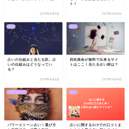
ト！
2019年4月9日
2019年4月6日
占い
占い
占いの仕組みと当たる訳。占
四柱推命が無料で出来るサイ
いの仕組みはどうなってい
トはここ！当たる占い師は？
る？
2019年4月6日
2019年4月4日
パワーストーン
占い
パワーストーン占い！選び方
占いに関する2chでの口コミま