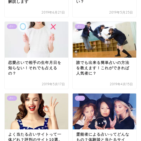
解説します
い？
2019年6月21日
2019年5月25日
占い
占い
恋愛占いで相手の生年月日を
誰でも出来る簡単占いの方法
知らない！それでも占える
を教えます！これができれば
の？
人気者に？
2019年5月17日
2019年4月15日
占い
占い
よく当たる占いサイトって一
霊能者による占いってどんな
体どれ？評判のサイト10選。
もの？体験談と当たるサイ