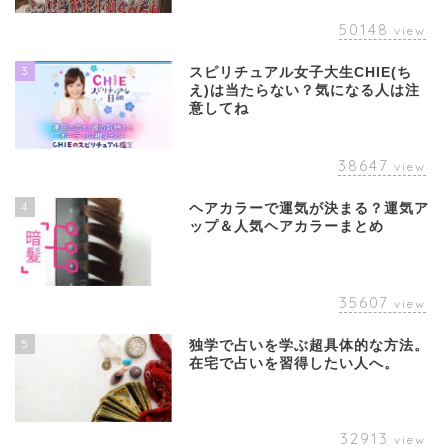
50148
view
3
スピリチュアル女子大生CHIE(ち
え)は当たらない？気になる人は注
意してね
38647
view
4
ヘアカラーで運気が決まる？運気ア
ップ＆人気ヘアカラーまとめ
35607
view
5
独学で占いを学ぶ超具体的な方法。
在宅で占いを習得したい人へ。
32913
view