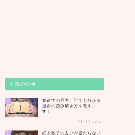
人気の記事
算命学の見方。誰でも分かる
1
運命の読み解き方を教えま
す！
79187
view
細木数子の占いが当たらない
2