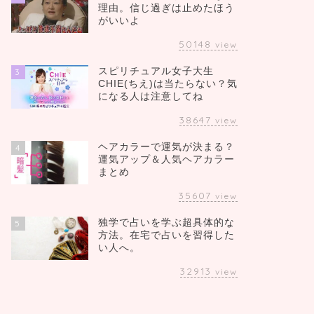
理由。信じ過ぎは止めたほう
がいいよ
50148
view
スピリチュアル女子大生
3
CHIE(ちえ)は当たらない？気
になる人は注意してね
38647
view
ヘアカラーで運気が決まる？
4
運気アップ＆人気ヘアカラー
まとめ
35607
view
独学で占いを学ぶ超具体的な
5
方法。在宅で占いを習得した
い人へ。
32913
view