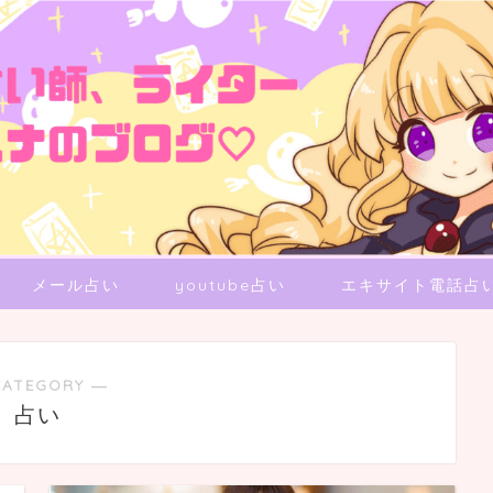
メール占い
youtube占い
エキサイト電話占
CATEGORY ―
占い