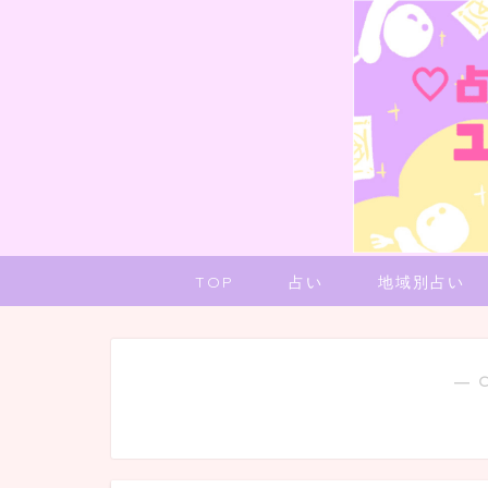
TOP
占い
地域別占い
― 