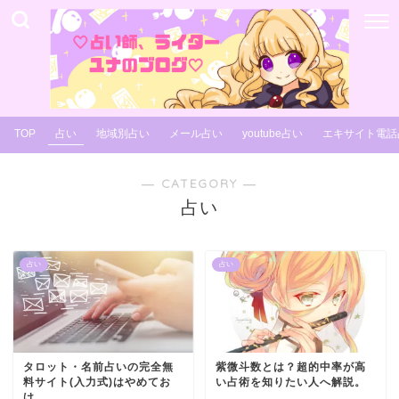
TOP
占い
地域別占い
メール占い
youtube占い
エキサイト電話
― CATEGORY ―
占い
占い
占い
タロット・名前占いの完全無
紫微斗数とは？超的中率が高
料サイト(入力式)はやめてお
い占術を知りたい人へ解説。
け。