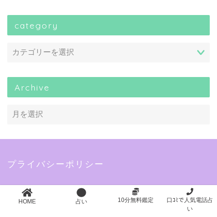
category
Archive
プライバシーポリシー
当サイトに掲載されている広告について
10分無料鑑定
口ｺﾐで人気電話占
当サイトでは、第三者配信の広告サービス（A8.net、バリ
HOME
占い
い
ューコマース、afb、BannerBridge、Amazonアソシエイ