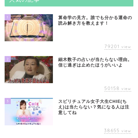
1
算命学の見方。誰でも分かる運命の
読み解き方を教えます！
79201
view
2
細木数子の占いが当たらない理由。
信じ過ぎは止めたほうがいいよ
50158
view
3
スピリチュアル女子大生CHIE(ち
え)は当たらない？気になる人は注
意してね
38655
view