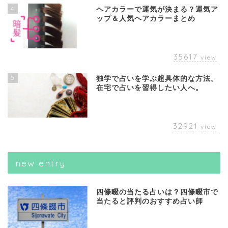
4
ヘアカラーで運気が決まる？運気ア
ップ＆人気ヘアカラーまとめ
35617
view
5
独学で占いを学ぶ超具体的な方法。
在宅で占いを習得したい人へ。
32921
view
new entry
四條畷の当たる占いは？四條畷市で
当たると評判のおすすめ占い師