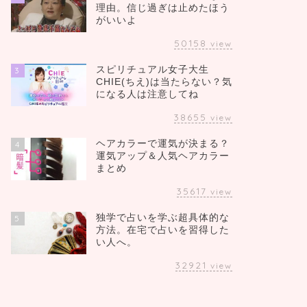
理由。信じ過ぎは止めたほう
がいいよ
50158
view
スピリチュアル女子大生
3
CHIE(ちえ)は当たらない？気
になる人は注意してね
38655
view
ヘアカラーで運気が決まる？
4
運気アップ＆人気ヘアカラー
まとめ
35617
view
独学で占いを学ぶ超具体的な
5
方法。在宅で占いを習得した
い人へ。
32921
view