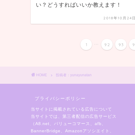
い？どうすればいいか教えます！
2018年10月24
...
1
92
93
HOME
投稿者：yunayunatan
プライバシーポリシー
当サイトに掲載されている広告について
当サイトでは、第三者配信の広告サービス
（A8.net、バリューコマース、afb、
BannerBridge、Amazonアソシエイト、