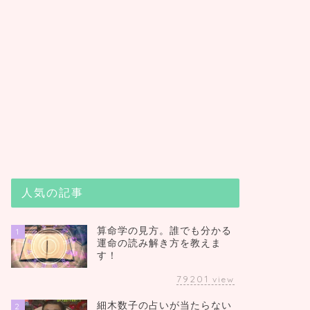
人気の記事
算命学の見方。誰でも分かる
1
運命の読み解き方を教えま
す！
79201
view
細木数子の占いが当たらない
2