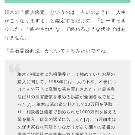
細木の「個人鑑定」というのは、占いのように「人生
がこうなりますよ」と鑑定するだけの、「はーすっき
りした」「癒やされたな」で終わるような代物ではあ
りません。
「墓石霊感商法」がついてくるみたいですね。
細木が相談者に先祖供養として勧めていたお墓の
購入に関して、1993年には「人の不幸、不安につ
けこんで不当に高額な墓を買わされた」と霊感商
法ばりの損害賠償を求める訴訟が全国各地で起こ
った[7]。細木は墓の鑑定料として10万円を受取
り、相談者は鑑定で勧められた1000万円を越える
墓を購入、借金の返済に苦しんだ[7]。当時細木は
久保田家石材商店とつながりがあり細木の著書の
巻末には同社の連絡先一覧も掲載されていた[7]。