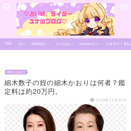
TOP
占い
地域別占い
メール占い
youtube占い
エキサイト電話
有名人の占い
細木数子の姪の細木かおりは何者？鑑
定料は約20万円。
2018年11月25日