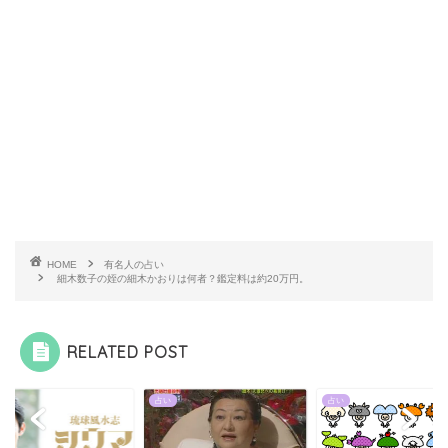
HOME
有名人の占い
細木数子の姪の細木かおりは何者？鑑定料は約20万円。
RELATED POST
占い
占い