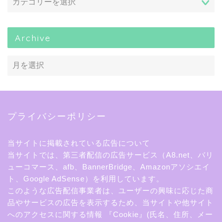
Archive
プライバシーポリシー
当サイトに掲載されている広告について
当サイトでは、第三者配信の広告サービス（A8.net、バリ
ューコマース、afb、BannerBridge、Amazonアソシエイ
ト、Google AdSense）を利用しています。
このような広告配信事業者は、ユーザーの興味に応じた商
品やサービスの広告を表示するため、当サイトや他サイト
へのアクセスに関する情報 『Cookie』(氏名、住所、メー