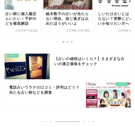
ウマ占い師に個人鑑定
細木数子の占いが当たら
しいたけ占いとは？
てもらいたい！予約や
ない理由。信じ過ぎは止
らない？実際にどん
金などを徹底解説
めたほうがいいよ
いか知りたい方へ
2024年11月6日
2018年10月18日
2018年10
【占いの値段はいくら？】さまざまな占
いの適正価格をチェック
電話占いウラナの口コミ・評判はどう？
当たる占い師などを調査