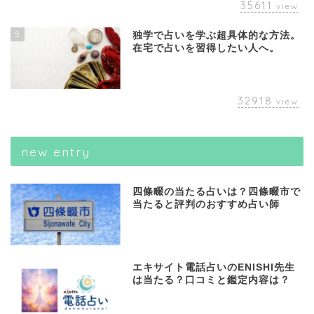
35611
view
5
独学で占いを学ぶ超具体的な方法。
在宅で占いを習得したい人へ。
32918
view
new entry
四條畷の当たる占いは？四條畷市で
当たると評判のおすすめ占い師
エキサイト電話占いのENISHI先生
は当たる？口コミと鑑定内容は？