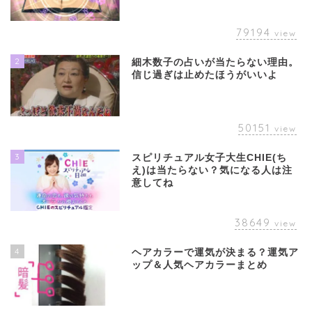
79194
view
2
細木数子の占いが当たらない理由。
信じ過ぎは止めたほうがいいよ
50151
view
3
スピリチュアル女子大生CHIE(ち
え)は当たらない？気になる人は注
意してね
38649
view
4
ヘアカラーで運気が決まる？運気ア
ップ＆人気ヘアカラーまとめ