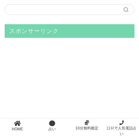
スポンサーリンク
10分無料鑑定
口ｺﾐで人気電話占
HOME
占い
い
人気の記事