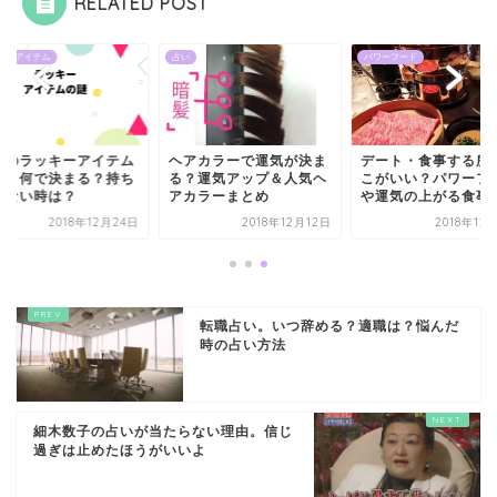
RELATED POST
キーアイテム
占い
パワーフード
いのラッキーアイテム
ヘアカラーで運気が決ま
デート・食事する所
謎。何で決まる？持ち
る？運気アップ＆人気ヘ
こがいい？パワーフ
けない時は？
アカラーまとめ
や運気の上がる食事
2018年12月24日
2018年12月12日
2018年12
転職占い。いつ辞める？適職は？悩んだ
時の占い方法
細木数子の占いが当たらない理由。信じ
過ぎは止めたほうがいいよ