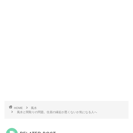
HOME
風水
風水と間取りの問題。住居の縁起が悪くないか気になる人へ