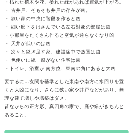
・枯れた植木や花、萎れた緑があれば運気が下がる。
・ 古井戸、そもそも井戸の存在が凶。
・ 狭い家の中央に階段を作ると凶
・ 細い廊下をはさんでいる左右対象の部屋は凶
・小部屋をたくさん作ると空気が通らなくなり凶
・ 天井が低いのは凶
・ 次々と継ぎ足す家、建設途中で放置は凶
・ 色使いに統一感がない住宅は凶
・トイレ、浴室が 南方位、東南の角にあると大凶
要するに…玄関を基準とした東南や南方に水回りを置
くと大凶になり、さらに狭い家や井戸などがあり、無
理な建て増しや増築はダメ。
昔ながらの正方形、真四角の家で、庭や緑がきちんと
あること。