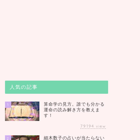
人気の記事
算命学の見方。誰でも分かる
1
運命の読み解き方を教えま
す！
79194
view
細木数子の占いが当たらない
2