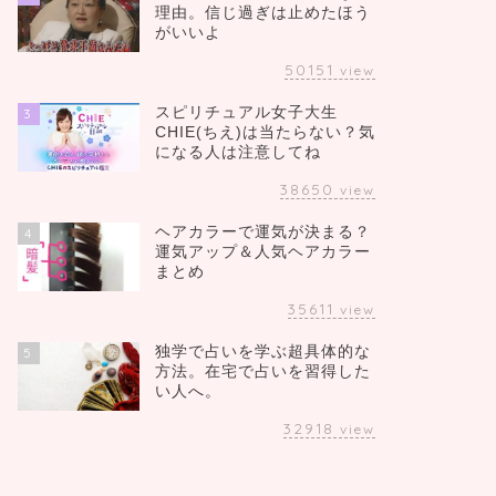
理由。信じ過ぎは止めたほう
がいいよ
50151
view
スピリチュアル女子大生
3
CHIE(ちえ)は当たらない？気
になる人は注意してね
38650
view
ヘアカラーで運気が決まる？
4
運気アップ＆人気ヘアカラー
まとめ
35611
view
独学で占いを学ぶ超具体的な
5
方法。在宅で占いを習得した
い人へ。
32918
view