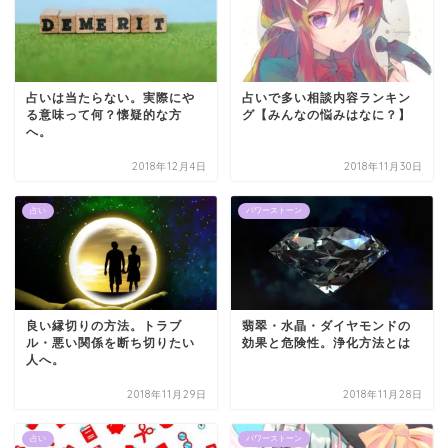
占いは当たらない。実際にや
占いで多い相談内容ランキン
る意味って何？懐疑的な方
グ【みんなの悩みはなに？】
へ。
2018年12月4日
2018年11月30日
占い
パワーストーン
良い縁切りの方法。トラブ
翡翠・水晶・ダイヤモンドの
ル・悪い関係を断ち切りたい
効果と危険性。浄化方法とは
人へ。
2018年11月29日
2018年11月28日
占い
パワーストーン