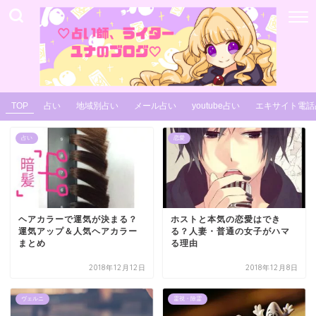
TOP
占い
地域別占い
メール占い
youtube占い
エキサイト電話
占い
恋愛
ヘアカラーで運気が決まる？
ホストと本気の恋愛はでき
運気アップ＆人気ヘアカラー
る？人妻・普通の女子がハマ
まとめ
る理由
2018年12月12日
2018年12月8日
ヴェルニ
霊視・除霊