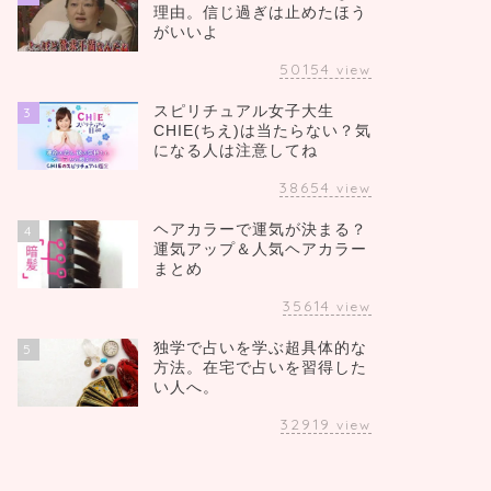
理由。信じ過ぎは止めたほう
がいいよ
50154
view
スピリチュアル女子大生
3
CHIE(ちえ)は当たらない？気
になる人は注意してね
38654
view
ヘアカラーで運気が決まる？
4
運気アップ＆人気ヘアカラー
まとめ
35614
view
独学で占いを学ぶ超具体的な
5
方法。在宅で占いを習得した
い人へ。
32919
view