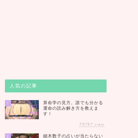
人気の記事
算命学の見方。誰でも分かる
1
運命の読み解き方を教えま
す！
79197
view
細木数子の占いが当たらない
2