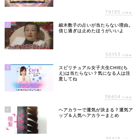
79195
view
2
細木数子の占いが当たらない理由。
信じ過ぎは止めたほうがいいよ
50153
view
3
スピリチュアル女子大生CHIE(ち
え)は当たらない？気になる人は注
意してね
38654
view
4
ヘアカラーで運気が決まる？運気ア
ップ＆人気ヘアカラーまとめ
35613