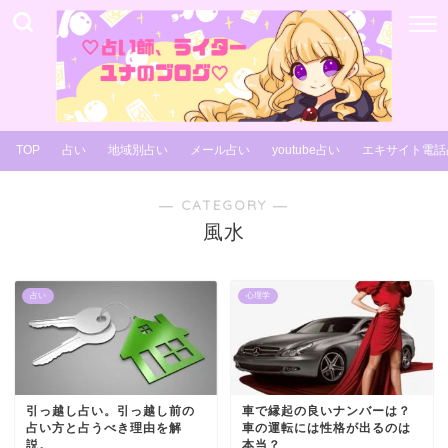
TOP
占い
地域別占い
メール占い
youtube占い
エキサイト電話
― CATEGORY ―
風水
占い
心理学
引っ越し占い。引っ越し前の
車で縁起の良いナンバーは？
占い方と占うべき理由を解
車の運転には性格が出るのは
説。
本当？