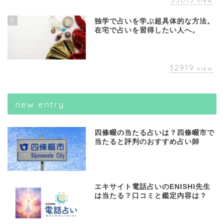
view
5
独学で占いを学ぶ超具体的な方法。
在宅で占いを習得したい人へ。
32919
view
new entry
四條畷の当たる占いは？四條畷市で
当たると評判のおすすめ占い師
エキサイト電話占いのENISHI先生
は当たる？口コミと鑑定内容は？